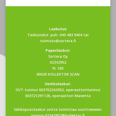
Laskutus
Tiedustelut: puh.
040 483 9404
tai
toimisto@sortera.fi
Paperilaskut:
Sortera Oy
02342952
PL 100
80020 KOLLEKTOR SCAN
Verkkolaskut:
OVT-tunnus
003702342952
, operaattoritunnus
003721291126, operaattori Maventa
Sähköpostilaskut voitte toimittaa osoitteeseen:
invoice-02342952@kollektor.fi